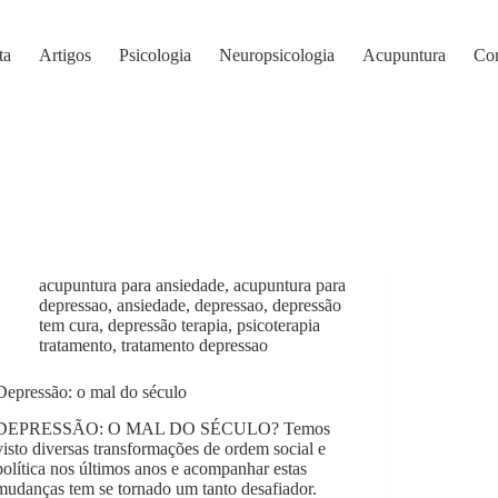
ta
Artigos
Psicologia
Neuropsicologia
Acupuntura
Con
acupuntura para ansiedade
,
acupuntura para
depressao
,
ansiedade
,
depressao
,
depressão
tem cura
,
depressão terapia
,
psicoterapia
tratamento
,
tratamento depressao
Depressão: o mal do século
DEPRESSÃO: O MAL DO SÉCULO? Temos
visto diversas transformações de ordem social e
política nos últimos anos e acompanhar estas
mudanças tem se tornado um tanto desafiador.