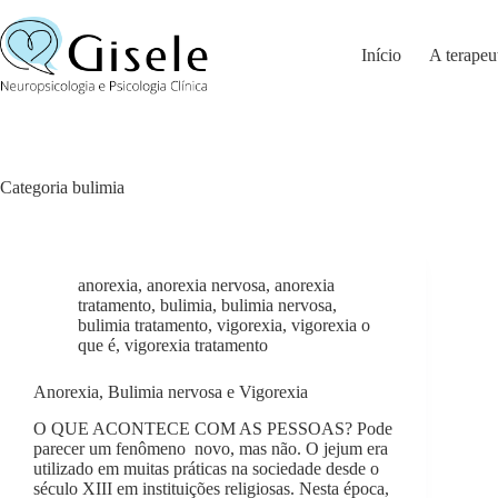
Pular
para
o
Início
A terapeu
conteúdo
Categoria
bulimia
anorexia
,
anorexia nervosa
,
anorexia
tratamento
,
bulimia
,
bulimia nervosa
,
bulimia tratamento
,
vigorexia
,
vigorexia o
que é
,
vigorexia tratamento
Anorexia, Bulimia nervosa e Vigorexia
O QUE ACONTECE COM AS PESSOAS? Pode
parecer um fenômeno novo, mas não. O jejum era
utilizado em muitas práticas na sociedade desde o
século XIII em instituições religiosas. Nesta época,