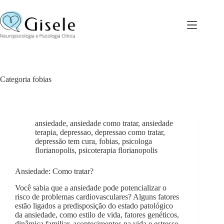
Pular
para
o
conteúdo
Categoria
fobias
ansiedade
,
ansiedade como tratar
,
ansiedade
terapia
,
depressao
,
depressao como tratar
,
depressão tem cura
,
fobias
,
psicologa
florianopolis
,
psicoterapia florianopolis
Ansiedade: Como tratar?
Você sabia que a ansiedade pode potencializar o
risco de problemas cardiovasculares? Alguns fatores
estão ligados a predisposição do estado patológico
da ansiedade, como estilo de vida, fatores genéticos,
dinâmica familiar, acontecimentos na vida e estresse.