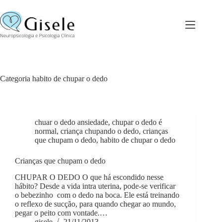
Pular
para
o
conteúdo
Categoria
habito de chupar o dedo
chuar o dedo ansiedade
,
chupar o dedo é
normal
,
criança chupando o dedo
,
crianças
que chupam o dedo
,
habito de chupar o dedo
Crianças que chupam o dedo
CHUPAR O DEDO O que há escondido nesse
hábito? Desde a vida intra uterina, pode-se verificar
o bebezinho com o dedo na boca. Ele está treinando
o reflexo de sucção, para quando chegar ao mundo,
pegar o peito com vontade.…
gisele
21/11/2013