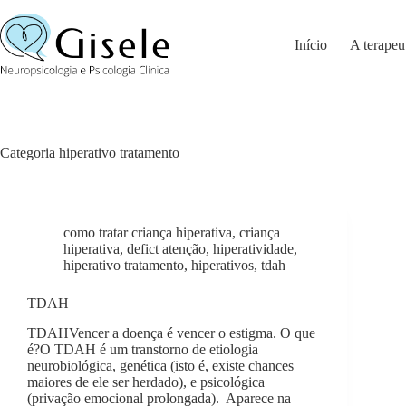
Pular
para
o
Início
A terapeu
conteúdo
Categoria
hiperativo tratamento
como tratar criança hiperativa
,
criança
hiperativa
,
defict atenção
,
hiperatividade
,
hiperativo tratamento
,
hiperativos
,
tdah
TDAH
TDAHVencer a doença é vencer o estigma. O que
é?O TDAH é um transtorno de etiologia
neurobiológica, genética (isto é, existe chances
maiores de ele ser herdado), e psicológica
(privação emocional prolongada). Aparece na