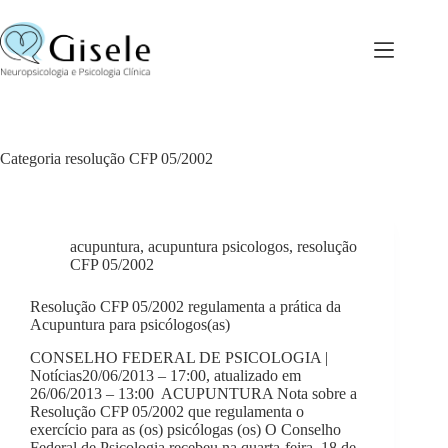
Pular
para
o
conteúdo
Categoria
resolução CFP 05/2002
acupuntura
,
acupuntura psicologos
,
resolução
CFP 05/2002
Resolução CFP 05/2002 regulamenta a prática da
Acupuntura para psicólogos(as)
CONSELHO FEDERAL DE PSICOLOGIA |
Notícias20/06/2013 – 17:00, atualizado em
26/06/2013 – 13:00 ACUPUNTURA Nota sobre a
Resolução CFP 05/2002 que regulamenta o
exercício para as (os) psicólogas (os) O Conselho
Federal de Psicologia recebeu na quarta-feira, 18 de