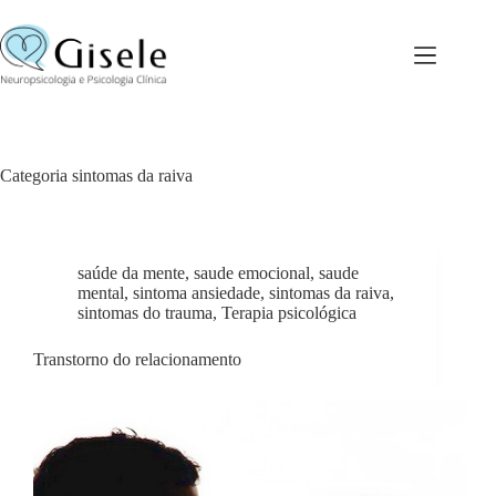
Pular
para
o
conteúdo
Categoria
sintomas da raiva
saúde da mente
,
saude emocional
,
saude
mental
,
sintoma ansiedade
,
sintomas da raiva
,
sintomas do trauma
,
Terapia psicológica
Transtorno do relacionamento