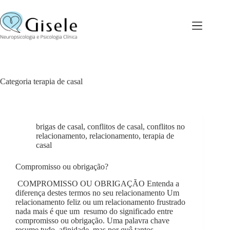
Pular
para
o
conteúdo
Categoria
terapia de casal
brigas de casal
,
conflitos de casal
,
conflitos no
relacionamento
,
relacionamento
,
terapia de
casal
Compromisso ou obrigação?
COMPROMISSO OU OBRIGAÇÃO Entenda a
diferença destes termos no seu relacionamento Um
relacionamento feliz ou um relacionamento frustrado
nada mais é que um resumo do significado entre
compromisso ou obrigação. Uma palavra chave
resume tudo, afinidade, mas por quê tantos…