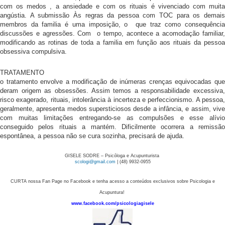
com os medos , a ansiedade e com os rituais é vivenciado com muita
angústia. A submissão Às regras da pessoa com TOC para os demais
membros da familia é uma imposição, o que traz como consequência
discussões e agressões. Com o tempo, acontece a acomodação familiar,
modificando as rotinas de toda a familia em função aos rituais da pessoa
obsessiva compulsiva.
TRATAMENTO
o tratamento envolve a modificação de inúmeras crenças equivocadas que
deram origem as obsessões. Assim temos a responsabilidade excessiva,
risco exagerado, rituais, intolerância à incerteza e perfeccionismo. A pessoa,
geralmente, apresenta medos supersticiosos desde a infância, e assim, vive
com muitas limitações entregando-se as compulsões e esse alívio
conseguido pelos rituais a mantém. Dificilmente ocorrera a remissão
espontânea, a pessoa não se cura sozinha, precisará de ajuda.
GISELE SODRE – Psicóloga e Acupunturista
scologi@gmail.com
| (48) 9932-0955
CURTA nossa Fan Page no Facebook e tenha acesso a conteúdos exclusivos sobre Psicologia e
Acupuntura!
www.facebook.com/psicologiagisele