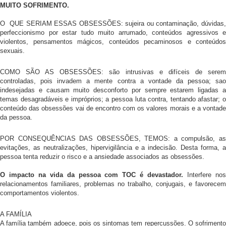
MUITO SOFRIMENTO.
O QUE SERIAM ESSAS OBSESSÕES: sujeira ou contaminação, dúvidas,
perfeccionismo por estar tudo muito arrumado, conteúdos agressivos e
violentos, pensamentos mágicos, conteúdos pecaminosos e conteúdos
sexuais.
COMO SÃO AS OBSESSÕES: são intrusivas e difíceis de serem
controladas, pois invadem a mente contra a vontade da pessoa; sao
indesejadas e causam muito desconforto por sempre estarem ligadas a
temas desagradáveis e impróprios; a pessoa luta contra, tentando afastar; o
conteúdo das obsessões vai de encontro com os valores morais e a vontade
da pessoa.
POR CONSEQUÊNCIAS DAS OBSESSÕES, TEMOS: a compulsão, as
evitações, as neutralizações, hipervigilância e a indecisão. Desta forma, a
pessoa tenta reduzir o risco e a ansiedade associados as obsessões.
O impacto na vida da pessoa com TOC é devastador.
Interfere no
relacionamentos familiares, problemas no trabalho, conjugais, e favorecem
comportamentos violentos.
A FAMÍLIA
A família também adoece, pois os sintomas tem repercussões. O sofrimento