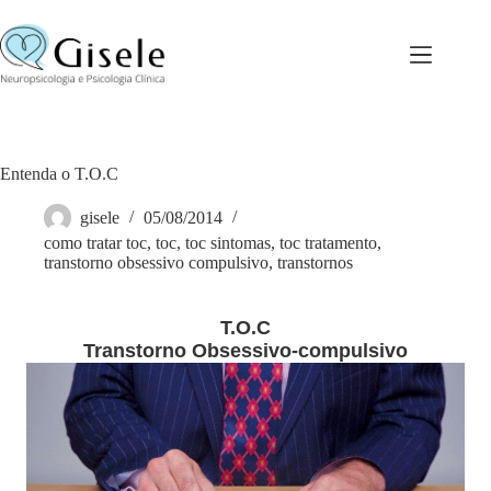
Pular
para
o
conteúdo
Entenda o T.O.C
gisele
05/08/2014
como tratar toc
,
toc
,
toc sintomas
,
toc tratamento
,
transtorno obsessivo compulsivo
,
transtornos
T.O.C
Transtorno Obsessivo-compulsivo