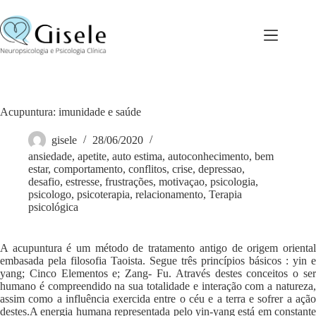
Pular
para
o
conteúdo
Acupuntura: imunidade e saúde
gisele
28/06/2020
ansiedade
,
apetite
,
auto estima
,
autoconhecimento
,
bem
estar
,
comportamento
,
conflitos
,
crise
,
depressao
,
desafio
,
estresse
,
frustrações
,
motivaçao
,
psicologia
,
psicologo
,
psicoterapia
,
relacionamento
,
Terapia
psicológica
A acupuntura é um método de tratamento antigo de origem oriental
embasada pela filosofia Taoista. Segue três princípios básicos : yin e
yang; Cinco Elementos e; Zang- Fu. Através destes conceitos o ser
humano é compreendido na sua totalidade e interação com a natureza,
assim como a influência exercida entre o céu e a terra e sofrer a ação
destes.A energia humana representada pelo yin-yang está em constante