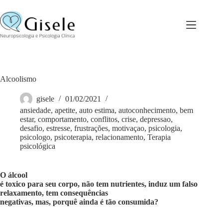
Pular
para
o
conteúdo
Alcoolismo
gisele
01/02/2021
ansiedade
,
apetite
,
auto estima
,
autoconhecimento
,
bem
estar
,
comportamento
,
conflitos
,
crise
,
depressao
,
desafio
,
estresse
,
frustrações
,
motivaçao
,
psicologia
,
psicologo
,
psicoterapia
,
relacionamento
,
Terapia
psicológica
O álcool
é toxico para seu corpo, não tem nutrientes, induz um falso
relaxamento, tem consequências
negativas, mas, porquê ainda é tão consumida?