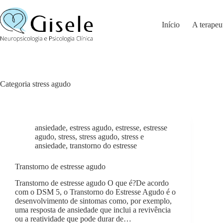
Pular
para
o
Início
A terapeu
conteúdo
Categoria
stress agudo
ansiedade
,
estress agudo
,
estresse
,
estresse
agudo
,
stress
,
stress agudo
,
stress e
ansiedade
,
transtorno do estresse
Transtorno de estresse agudo
Transtorno de estresse agudo O que é?De acordo
com o DSM 5, o Transtorno do Estresse Agudo é o
desenvolvimento de sintomas como, por exemplo,
uma resposta de ansiedade que inclui a revivência
ou a reatividade que pode durar de…