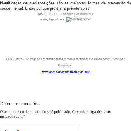
identificação de predisposições são as melhores formas de prevenção da
saúde mental. Então por que protelar a psicoterapia?
GISELE SODRE – Psicóloga e Acupunturista
scologi@gmail.com |
(48) 99982-3224
CURTA nossa Fan Page no Facebook e tenha acesso a conteúdos exclusivos sobre Psicologia e
Acupuntura!
www.facebook.com/psicologiagisele
Deixe um comentário
O seu endereço de e-mail não será publicado.
Campos obrigatórios são
marcados com
*