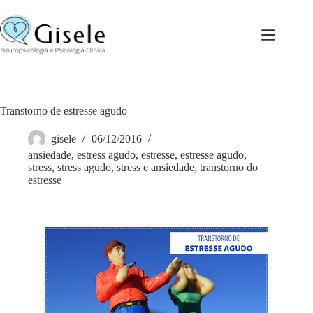
Pular
para
o
conteúdo
Transtorno de estresse agudo
gisele
06/12/2016
ansiedade
,
estress agudo
,
estresse
,
estresse agudo
,
stress
,
stress agudo
,
stress e ansiedade
,
transtorno do
estresse